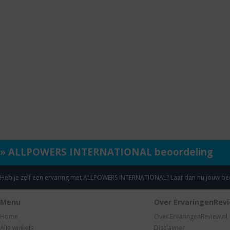
» ALLPOWERS INTERNATIONAL beoordeling
Heb je zelf een ervaring met ALLPOWERS INTERNATIONAL? Laat dan nu jouw b
Menu
Over ErvaringenRevi
Home
Over ErvaringenReview.nl
Alle winkels
Disclaimer