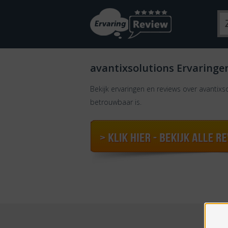
avantixsolutions Ervaringe
Bekijk ervaringen en reviews over avantixs
betrouwbaar is.