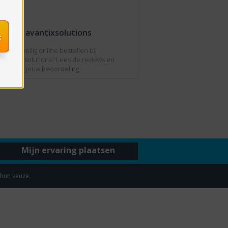
Over avantixsolutions
Kan jij veilig online bestellen bij
avantixsolutions? Lees de reviews en
bepaal jouw beoordeling.
Mijn ervaring plaatsen
 hun keuze.