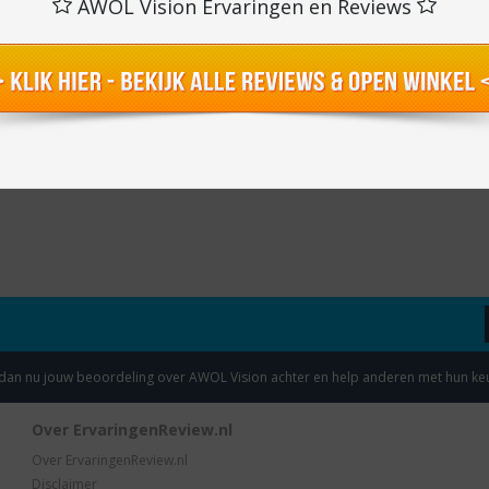
AWOL Vision Ervaringen en Reviews
t dan nu jouw beoordeling over AWOL Vision achter en help anderen met hun ke
Over ErvaringenReview.nl
Over ErvaringenReview.nl
Disclaimer