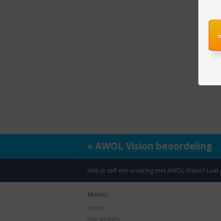
» AWOL Vision beoordeling
Heb je zelf een ervaring met AWOL Vision? Laa
Menu
Home
Alle winkels