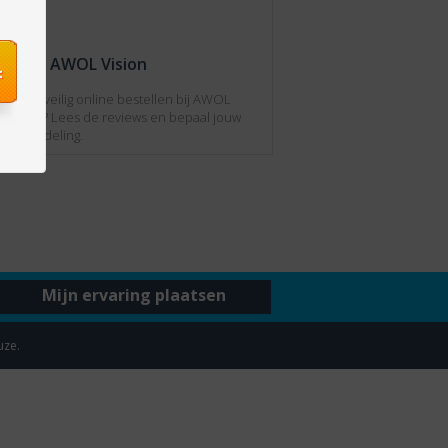
Over AWOL Vision
Kan jij veilig online bestellen bij AWOL
Vision? Lees de reviews en bepaal jouw
beoordeling.
Mijn ervaring plaatsen
uze.