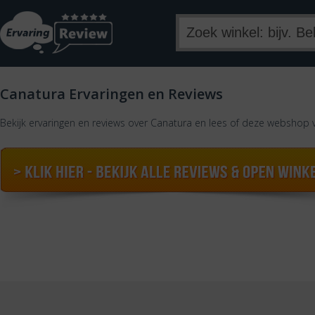
Canatura Ervaringen en Reviews
Bekijk ervaringen en reviews over Canatura en lees of deze webshop v