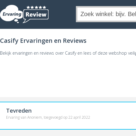
Casify Ervaringen en Reviews
Bekijk ervaringen en reviews over Casify en lees of deze webshop veil
Tevreden
Ervaring van Anoniem, toegevoegd op 22 april 2022