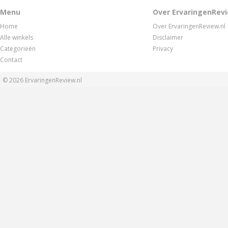
Menu
Over ErvaringenRevi
Home
Over ErvaringenReview.nl
Alle winkels
Disclaimer
Categorieën
Privacy
Contact
© 2026
ErvaringenReview.nl