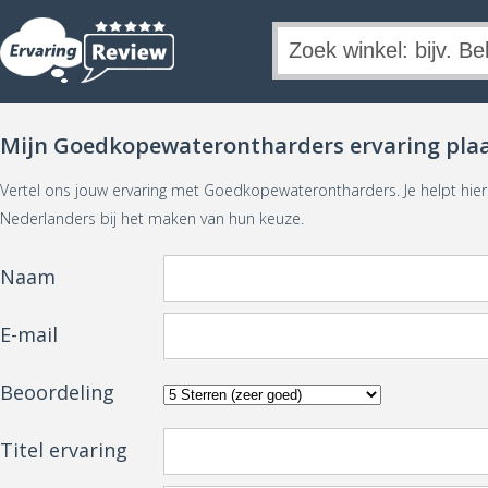
Mijn Goedkopewaterontharders ervaring pla
Vertel ons jouw ervaring met Goedkopewaterontharders. Je helpt hi
Nederlanders bij het maken van hun keuze.
Naam
E-mail
Beoordeling
Titel ervaring