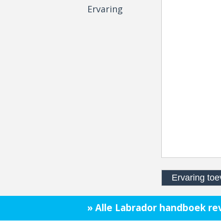
Ervaring
» Alle Labrador handboek re