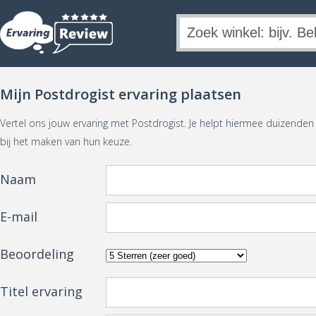
Mijn Postdrogist ervaring plaatsen
Vertel ons jouw ervaring met Postdrogist. Je helpt hiermee duizende
bij het maken van hun keuze.
Naam
E-mail
Beoordeling
Titel ervaring