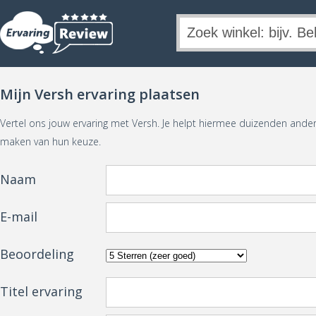
Mijn Versh ervaring plaatsen
Vertel ons jouw ervaring met Versh. Je helpt hiermee duizenden ande
maken van hun keuze.
Naam
E-mail
Beoordeling
Titel ervaring