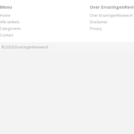
Menu
Over ErvaringenRevi
Home
Over ErvaringenReview.nl
Alle winkels
Disclaimer
Categorieën
Privacy
Contact
© 2026
ErvaringenReview.nl