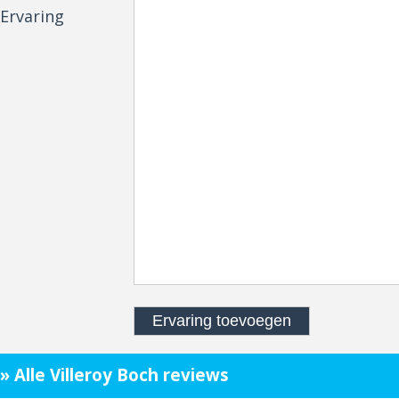
Ervaring
» Alle Villeroy Boch reviews