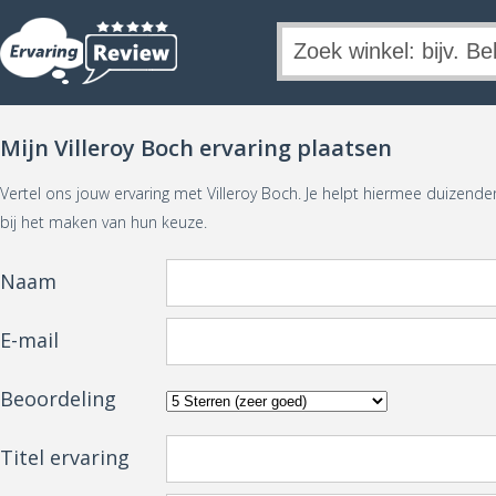
Mijn Villeroy Boch ervaring plaatsen
Vertel ons jouw ervaring met Villeroy Boch. Je helpt hiermee duizen
bij het maken van hun keuze.
Naam
E-mail
Beoordeling
Titel ervaring