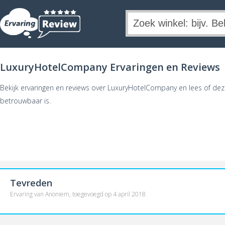
LuxuryHotelCompany Ervaringen en Reviews
Bekijk ervaringen en reviews over LuxuryHotelCompany en lees of dez
betrouwbaar is.
Tevreden
Ervaring van Anoniem, toegevoegd op 4 april 2018