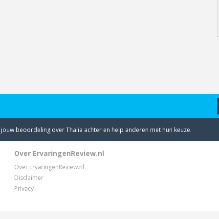
u jouw beoordeling over Thalia achter en help anderen met hun keuze.
Over ErvaringenReview.nl
Over ErvaringenReview.nl
Disclaimer
Privacy