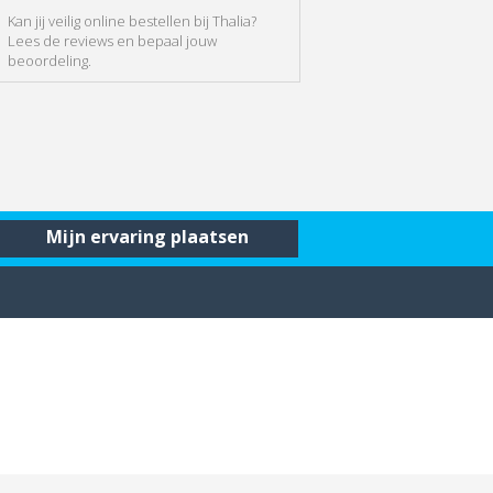
Kan jij veilig online bestellen bij Thalia?
Lees de reviews en bepaal jouw
beoordeling.
Mijn ervaring plaatsen