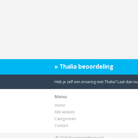
» Thalia beoordeling
Heb je zelf een ervaring met Thalia? Laat dan n
Menu
Home
Alle winkels
Categorieën
Contact
© 2026
ErvaringenReview.nl