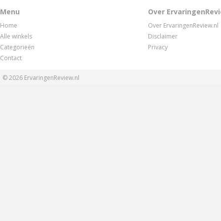
Menu
Over ErvaringenRevi
Home
Over ErvaringenReview.nl
Alle winkels
Disclaimer
Categorieën
Privacy
Contact
© 2026
ErvaringenReview.nl