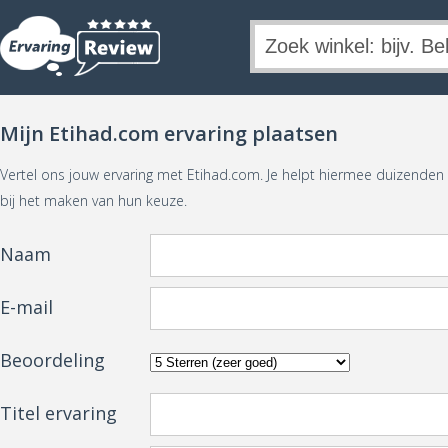
Mijn Etihad.com ervaring plaatsen
Vertel ons jouw ervaring met Etihad.com. Je helpt hiermee duizende
bij het maken van hun keuze.
Naam
E-mail
Beoordeling
Titel ervaring